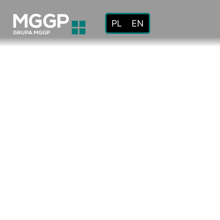
PL
EN
O
nas
Misja i
wartości
Kodeks
etyki
Historia
Grupa
MGGP